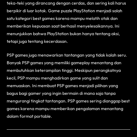
teka-teki yang dirancang dengan cerdas, dan sering kali harus
berpikir di luar kotak. Game puzzle PlayStation menjadi salah
satu kategori best games karena mampu melatih otak dan
memberikan kepuasan saat berhasil menyelesaikannya. Ini
menunjukkan bahwa PlayStation bukan hanya tentang aksi,
tetapi juga tentang kecerdasan.
PSP games juga menawarkan tantangan yang tidak kalah seru.
Banyak PSP games yang memiliki gameplay menantang dan
membutuhkan keterampilan tinggi. Meskipun perangkatnya
kecil, PSP mampu menghadirkan game yang sulit dan
memuaskan. Ini membuat PSP games menjadi pilihan yang
bagus bagi gamer yang ingin bermain di mana saja tanpa
mengurangi tingkat tantangan. PSP games sering dianggap best
games karena mampu memberikan pengalaman menantang
dalam format portable.