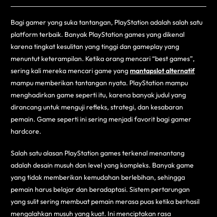
Bagi gamer yang suka tantangan, PlayStation adalah salah satu
platform terbaik. Banyak PlayStation games yang dikenal
karena tingkat kesulitan yang tinggi dan gameplay yang
menuntut keterampilan. Ketika orang mencari “best games”,
sering kali mereka mencari game yang
mantapslot alternatif
mampu memberikan tantangan nyata. PlayStation mampu
menghadirkan game seperti itu, karena banyak judul yang
dirancang untuk menguji refleks, strategi, dan kesabaran
pemain. Game seperti ini sering menjadi favorit bagi gamer
hardcore.
Salah satu alasan PlayStation games terkenal menantang
adalah desain musuh dan level yang kompleks. Banyak game
yang tidak memberikan kemudahan berlebihan, sehingga
pemain harus belajar dan beradaptasi. Sistem pertarungan
yang sulit sering membuat pemain merasa puas ketika berhasil
mengalahkan musuh yang kuat. Ini menciptakan rasa