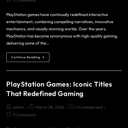
0 Comments
PlayStation games have continually redefined interactive
entertainment, combining compelling narratives, innovative
mechanics, and visually stunning worlds. Over the years,
PlayStation has become synonymous with high-quality gaming,
delivering some of the…
Continue Reading
PlayStation Games: Iconic Titles
That Redefined Gaming
admin
March 28, 2026
Uncategorized
0 Comments