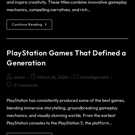
and inspire creativity. These titles combine innovative gameplay
mechanics, compelling narratives, and rich…
Continue Reading
PlayStation Games That Defined a
Generation
admin
March 26, 2026
Uncategorized
0 Comments
PlayStation has consistently produced some of the best games,
blending immersive storytelling, groundbreaking gameplay
mechanics, and visually stunning worlds. From the earliest
PlayStation consoles to the PlayStation 5, the platform…