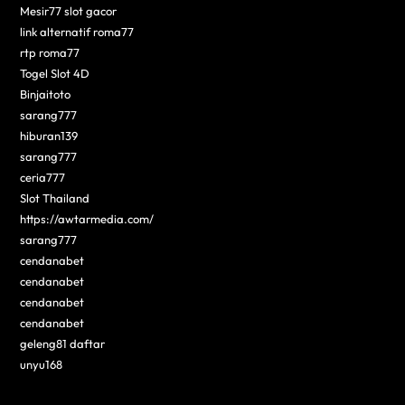
Mesir77 slot gacor
link alternatif roma77
rtp roma77
Togel Slot 4D
Binjaitoto
sarang777
hiburan139
sarang777
ceria777
Slot Thailand
https://awtarmedia.com/
sarang777
cendanabet
cendanabet
cendanabet
cendanabet
geleng81 daftar
unyu168