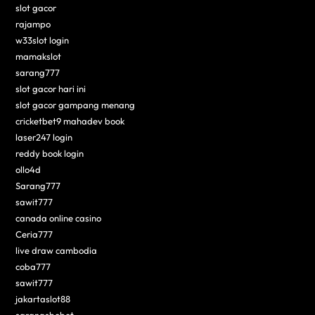
slot gacor
rajampo
w33slot login
mamakslot
sarang777
slot gacor hari ini
slot gacor gampang menang
cricketbet9 mahadev book
laser247 login
reddy book login
ollo4d
Sarang777
sawit777
canada online casino
Ceria777
live draw cambodia
coba777
sawit777
jakartaslot88