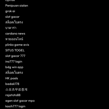
Penipuan sialan
grok ai
slot gacor
สล็อตเว็บตรง
บาคาร่า
cardano news
หวยออนไลน์
plinko game avis
SITUS TOGEL
slot gacor 777
ino777 login
bdg win app
สล็อตเว็บตรง
HK pools
badak178
스포츠무료중계
rajatoto88
agen slot gacor mpo
kasih777 login