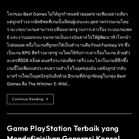
โลกของ Best Games ไม่ได้ถูกกำหนดด้วยยอดขายเพียงอย่างเดียว
แต่ถูกสร้างจากอิทธิพลที่เกมนั้นมีต่อผู้เล่นและอุตสาหกรรมเกมโดย
รวม เกมบางเกมสามารถเปลี่ยนมาตรฐานการเล่าเรื่อง ระบบเกมเพล
ย์ และงานออกแบบ จนกลายเป็นแรงบันดาลใจให้ผู้พัฒนาทั่วโลกนำ
ไปต่อยอด หนึ่งในเกมที่ถูกยกให้เป็นตำนานคือ Final Fantasy VII ซึ่ง
เป็นเกม RPG ที่สร้างมาตรฐานใหม่ให้กับการเล่าเรื่องในเกม ด้วยตัว
ละครที่มีมิติ สล็อต ดนตรีประกอบที่ตราตรึง และโลกในเกมที่ลึกซึ้ง
เกมนี้ไม่เพียงแต่ประสบความสำเร็จในยุคของมัน แต่ยังถูกนำกลับ
มาสร้างใหม่ในยุคปัจจุบันอีกด้วย อีกเกมที่มักถูกจัดอยู่ในกลุ่ม Best
Games คือ The Witcher 3: Wild…
Continue Reading
Game PlayStation Terbaik yang
Mendefinisikan Generasi Konsol