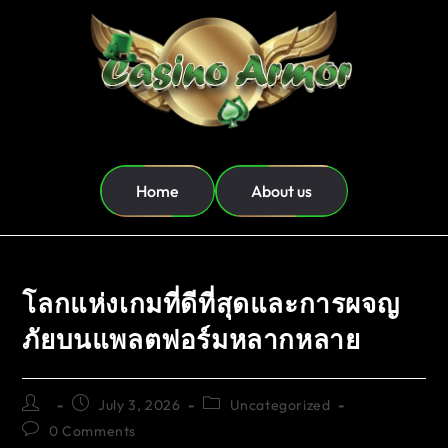
Home
About us
โลกแห่งเกมที่ดีที่สุดและการผจญ
ภัยบนแพลตฟอร์มหลากหลาย
July 3, 2026
Uncategorized
0 Comments