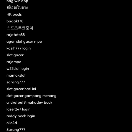
bdg win app
สล็อตเว็บตรง
HK pools
badak178
스포츠무료중계
rajatoto88
agen slot gacor mpo
kasih777 login
slot gacor
rajampo
w33slot login
mamakslot
sarang777
slot gacor hari ini
slot gacor gampang menang
cricketbet9 mahadev book
laser247 login
reddy book login
ollo4d
Sarang777