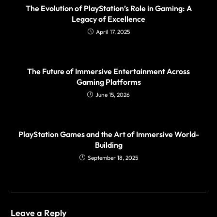
The Evolution of PlayStation’s Role in Gaming: A
Legacy of Excellence
April 17, 2025
The Future of Immersive Entertainment Across
Gaming Platforms
June 15, 2026
PlayStation Games and the Art of Immersive World-
Building
September 18, 2025
Leave a Reply