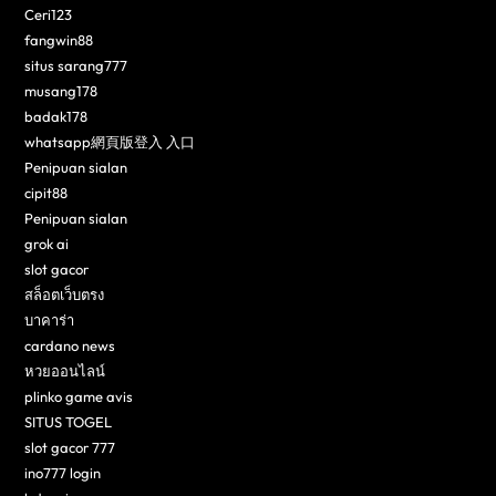
Ceri123
fangwin88
situs sarang777
musang178
badak178
whatsapp網頁版登入 入口
Penipuan sialan
cipit88
Penipuan sialan
grok ai
slot gacor
สล็อตเว็บตรง
บาคาร่า
cardano news
หวยออนไลน์
plinko game avis
SITUS TOGEL
slot gacor 777
ino777 login