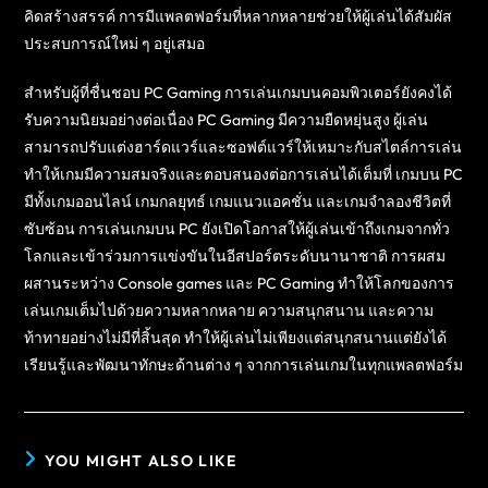
คิดสร้างสรรค์ การมีแพลตฟอร์มที่หลากหลายช่วยให้ผู้เล่นได้สัมผัส
ประสบการณ์ใหม่ ๆ อยู่เสมอ
สำหรับผู้ที่ชื่นชอบ PC Gaming การเล่นเกมบนคอมพิวเตอร์ยังคงได้
รับความนิยมอย่างต่อเนื่อง PC Gaming มีความยืดหยุ่นสูง ผู้เล่น
สามารถปรับแต่งฮาร์ดแวร์และซอฟต์แวร์ให้เหมาะกับสไตล์การเล่น
ทำให้เกมมีความสมจริงและตอบสนองต่อการเล่นได้เต็มที่ เกมบน PC
มีทั้งเกมออนไลน์ เกมกลยุทธ์ เกมแนวแอคชั่น และเกมจำลองชีวิตที่
ซับซ้อน การเล่นเกมบน PC ยังเปิดโอกาสให้ผู้เล่นเข้าถึงเกมจากทั่ว
โลกและเข้าร่วมการแข่งขันในอีสปอร์ตระดับนานาชาติ การผสม
ผสานระหว่าง Console games และ PC Gaming ทำให้โลกของการ
เล่นเกมเต็มไปด้วยความหลากหลาย ความสนุกสนาน และความ
ท้าทายอย่างไม่มีที่สิ้นสุด ทำให้ผู้เล่นไม่เพียงแต่สนุกสนานแต่ยังได้
เรียนรู้และพัฒนาทักษะด้านต่าง ๆ จากการเล่นเกมในทุกแพลตฟอร์ม
YOU MIGHT ALSO LIKE