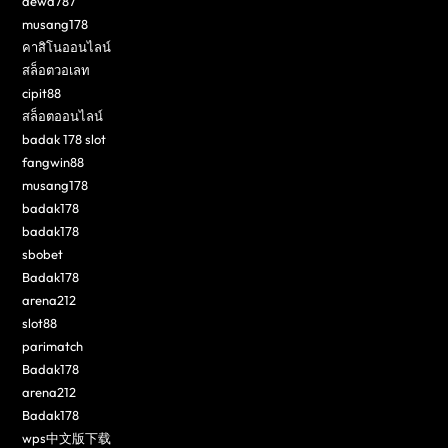
dewa787
musang178
คาสิโนออนไลน์
สล็อตวอเลท
cipit88
สล็อตออนไลน์
badak 178 slot
fangwin88
musang178
badak178
badak178
sbobet
Badak178
arena212
slot88
parimatch
Badak178
arena212
Badak178
wps中文版下载