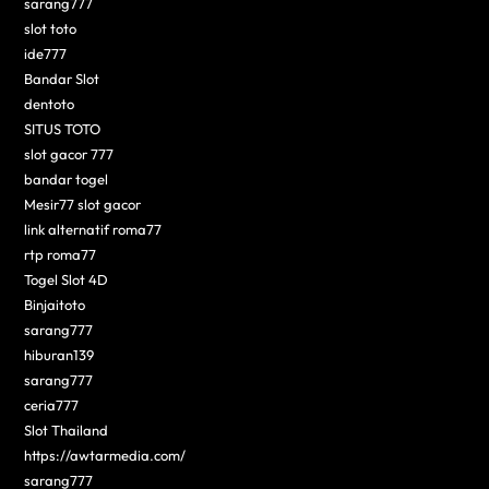
sarang777
slot toto
ide777
Bandar Slot
dentoto
SITUS TOTO
slot gacor 777
bandar togel
Mesir77 slot gacor
link alternatif roma77
rtp roma77
Togel Slot 4D
Binjaitoto
sarang777
hiburan139
sarang777
ceria777
Slot Thailand
https://awtarmedia.com/
sarang777